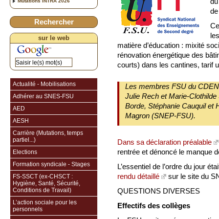
du
Mutations INTRA 2026
de
Rechercher
Ce
le
sur le web
matière d’éducation : mixité socia
rénovation énergétique des bâtime
courts) dans les cantines, tarif 
Actualité - Mobilisations
Les membres FSU du CDEN so
Julie Rech et Marie-Clothild
Adhérer au SNES-FSU
Borde, Stéphanie Cauquil et 
AED
Magron (SNEP-FSU).
AESH
Carrière (Mutations, temps
partiel...)
Dans sa déclaration préalable
rentrée et dénoncé le manque de
Elections
Formation syndicale - Stages
L’essentiel de l’ordre du jour ét
rendu détaillé
sur le site du 
FS-SSCT (ex-CHSCT :
Hygiène, Santé, Sécurité,
Conditions de Travail)
QUESTIONS DIVERSES
L’action sociale pour les
Effectifs des collèges
personnels