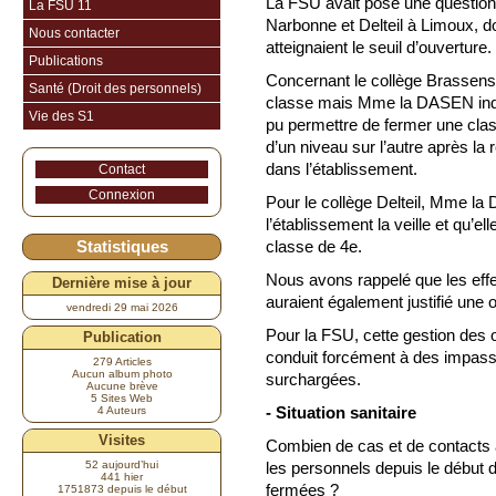
La FSU avait posé une question 
La FSU 11
Narbonne et Delteil à Limoux, do
Nous contacter
atteignaient le seuil d’ouverture.
Publications
Concernant le collège Brassens 
Santé (Droit des personnels)
classe mais Mme la DASEN indiq
Vie des S1
pu permettre de fermer une clas
d’un niveau sur l’autre après la 
dans l’établissement.
Contact
Connexion
Pour le collège Delteil, Mme la
l’établissement la veille et qu’e
Statistiques
classe de 4e.
Nous avons rappelé que les effec
Dernière mise à jour
auraient également justifié une 
vendredi 29 mai 2026
Pour la FSU, cette gestion des 
Publication
conduit forcément à des impasses
279 Articles
Aucun album photo
surchargées.
Aucune brève
5 Sites Web
- Situation sanitaire
4 Auteurs
Visites
Combien de cas et de contacts à
52 aujourd’hui
les personnels depuis le début 
441 hier
fermées ?
1751873 depuis le début