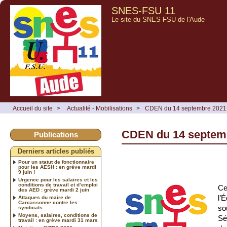
SNES-FSU 11
Le site du SNES-FSU de l'Aude
Accueil du site
>
Actualité - Mobilisations
>
CDEN du 14 septembre 2021
CDEN du 14 septem
Publications
Derniers articles publiés
Pour un statut de fonctionnaire
pour les AESH : en grève mardi
9 juin !
Urgence pour les salaires et les
conditions de travail et d’emploi
Ce
des AED : grève mardi 2 juin
l’
Attaques du maire de
Carcassonne contre les
so
syndicats
Moyens, salaires, conditions de
Sé
travail : en grève mardi 31 mars