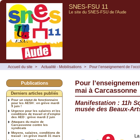
SNES-FSU 11
Le site du SNES-FSU de l'Aude
Accueil du site
>
Actualité - Mobilisations
>
Pour l’enseignement de l’occ
Pour l’enseignement
Publications
mai à Carcassonne
Derniers articles publiés
Pour un statut de fonctionnaire
Manifestation : 11h S
pour les AESH : en grève mardi
9 juin !
musée des Beaux-Art
Urgence pour les salaires et les
conditions de travail et d’emploi
des AED : grève mardi 2 juin
Attaques du maire de
Carcassonne contre les
syndicats
Moyens, salaires, conditions de
La
travail : en grève mardi 31 mars