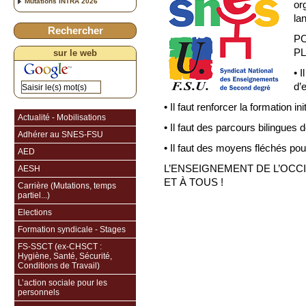
Mutations INTRA 2026
or
la
Rechercher
PO
PL
sur le web
• 
d’
• Il faut renforcer la formation ini
Actualité - Mobilisations
• Il faut des parcours bilingues 
Adhérer au SNES-FSU
• Il faut des moyens fléchés pour
AED
L’ENSEIGNEMENT DE L’OCC
AESH
ET À TOUS !
Carrière (Mutations, temps
partiel...)
Elections
Formation syndicale - Stages
FS-SSCT (ex-CHSCT :
Hygiène, Santé, Sécurité,
Conditions de Travail)
L’action sociale pour les
personnels