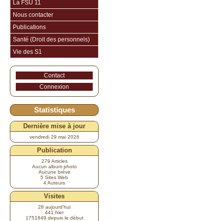
La FSU 11
Nous contacter
Publications
Santé (Droit des personnels)
Vie des S1
Contact
Connexion
Statistiques
Dernière mise à jour
vendredi 29 mai 2026
Publication
279 Articles
Aucun album photo
Aucune brève
5 Sites Web
4 Auteurs
Visites
28 aujourd’hui
441 hier
1751849 depuis le début