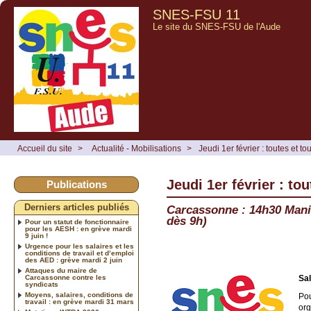
SNES-FSU 11
Le site du SNES-FSU de l'Aude
Accueil du site
>
Actualité - Mobilisations
>
Jeudi 1er février : toutes et to
Jeudi 1er février : to
Publications
Derniers articles publiés
Carcassonne : 14h30 Manif
dès 9h)
Pour un statut de fonctionnaire
pour les AESH : en grève mardi
9 juin !
Urgence pour les salaires et les
conditions de travail et d’emploi
des AED : grève mardi 2 juin
Attaques du maire de
Carcassonne contre les
Sal
syndicats
Moyens, salaires, conditions de
Pou
travail : en grève mardi 31 mars
org