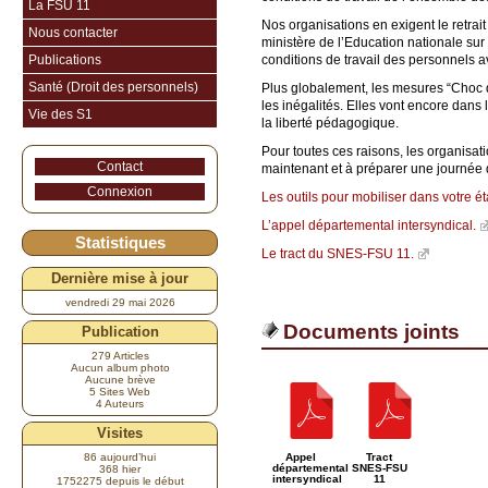
La FSU 11
Nos organisations en exigent le retrai
Nous contacter
ministère de l’Education nationale sur
Publications
conditions de travail des personnels a
Santé (Droit des personnels)
Plus globalement, les mesures “Choc de
les inégalités. Elles vont encore dan
Vie des S1
la liberté pédagogique.
Pour toutes ces raisons, les organisa
Contact
maintenant et à préparer une journée d
Connexion
Les outils pour mobiliser dans votre é
L’appel départemental intersyndical.
Statistiques
Le tract du SNES-FSU 11.
Dernière mise à jour
vendredi 29 mai 2026
Documents joints
Publication
279 Articles
Aucun album photo
Aucune brève
5 Sites Web
4 Auteurs
Visites
86 aujourd’hui
Appel
Tract
départemental
SNES-FSU
368 hier
intersyndical
11
1752275 depuis le début