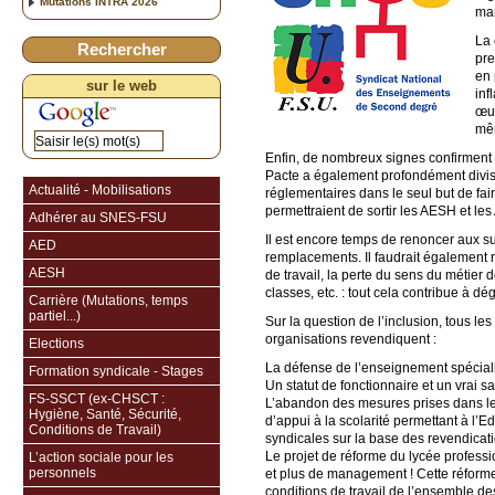
Mutations INTRA 2026
man
La 
Rechercher
pre
en 
sur le web
inf
œuv
mêm
Enfin, de nombreux signes confirment 
Pacte a également profondément divisé 
Actualité - Mobilisations
réglementaires dans le seul but de fair
permettraient de sortir les AESH et les
Adhérer au SNES-FSU
Il est encore temps de renoncer aux su
AED
remplacements. Il faudrait également
AESH
de travail, la perte du sens du métier 
classes, etc. : tout cela contribue à d
Carrière (Mutations, temps
partiel...)
Sur la question de l’inclusion, tous l
organisations revendiquent :
Elections
La défense de l’enseignement spéciali
Formation syndicale - Stages
Un statut de fonctionnaire et un vrai
FS-SSCT (ex-CHSCT :
L’abandon des mesures prises dans le 
Hygiène, Santé, Sécurité,
d’appui à la scolarité permettant à l’E
Conditions de Travail)
syndicales sur la base des revendicat
Le projet de réforme du lycée professi
L’action sociale pour les
personnels
et plus de management ! Cette réforme
conditions de travail de l’ensemble de