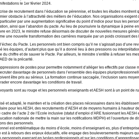
ifestations le 1er février 2024.
crise de recrutement dans l’éducation se pérennise, et toutes les études montrent qu
mier obstacle à l’attractivité des métiers de l’éducation. Nos organisations exigent
particulier par une augmentation significative du point d’indice pour tous les perso
lation, ainsi que l’abandon du pacte. Au lieu de poursuivre la dynamique à peine
re en 2023, le ministre refuse désormais de discuter de nouvelles mesures génér
e une nouvelle transformation des carrières marquée par un poids croissant des 
l’échec du Pacte. Les personnels ont bien compris qu’il ne s’agissait pas d’une re
les équipes, d’autant plus que qu’il a donné lieu à des pressions ou interprétatio
e du chiffre et de sauver le Pacte. Par ailleurs, le ministre s’entête à refuser les m
 AED de la précarité.
ppressions de postes pour permettre notamment d’alléger les effectifs par classe m
 recruter davantage de personnels dans l’ensemble des équipes pluriprofessionnel
doivent être pris au sérieux. La formation continue saccagée, l’inclusion sans moyen
égrader encore davantage les conditions de travail.
es voyants sont au rouge et les personnels enseignants et AESH sont à un point de r
sé et adapté, le maintien et la création des places nécessaires dans les établisse
 salaire pour les AESH, des recrutements d’AESH et de moyens humains à hauteur d
cadre de l’acte 2 de l’Ecole inclusive (statut d’emploi d’ARE fusionnant les AESH 
ducation nationale de mettre la main sur les notifications MDPH) et l’ouverture de d
ions des personnels.
onnel est emblématique du moins d’école, moins d’enseignant·es, plus d’entreprise
 est à rebours des enjeux éducatifs, elle engage des bouleversements majeurs qui 
s personnels exerçant en lycées professionnels et sur les conditions d’apprentissa