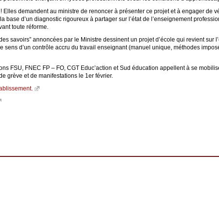
t ! Elles demandent au ministre de renoncer à présenter ce projet et à engager de v
 la base d’un diagnostic rigoureux à partager sur l’état de l’enseignement professio
vant toute réforme.
s savoirs” annoncées par le Ministre dessinent un projet d’école qui revient sur l’
s le sens d’un contrôle accru du travail enseignant (manuel unique, méthodes impos
tions FSU, FNEC FP – FO, CGT Educ’action et Sud éducation appellent à se mobilise
e grève et de manifestations le 1er février.
tablissement.