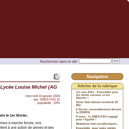
Rechercher dans le site
Navigation
Articles de la rubrique
 Lycée Louise Michel (AG
1er mai 2021 : Ensemble pour
les droits sociaux et les
mercredi 10 janvier 2024
libertés !
par
SNES-FSU 11
5ème Nuit debout vendredi 20
popularité : 20%
Mai
6 février rassemblement devant
la DSDEN.
re le 1er février.
8 mars : le SNES-FSU engagé
pour l’égalité !
formes à marche forcée, nos
Mutations Inter-académiques...
ent à une action de grèves et des
Ensemble, pour notre métier,