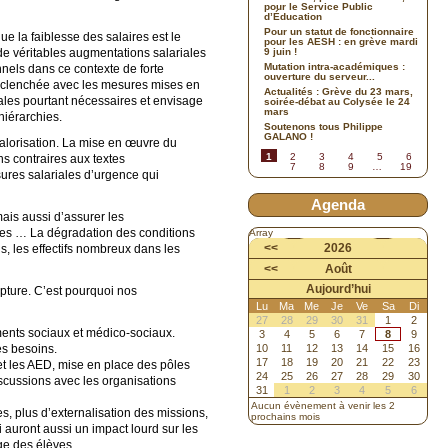
pour le Service Public
d’Éducation
Pour un statut de fonctionnaire
e la faiblesse des salaires est le
pour les AESH : en grève mardi
 de véritables augmentations salariales
9 juin !
Mutation intra-académiques :
nnels dans ce contexte de forte
ouverture du serveur...
 enclenchée avec les mesures mises en
Actualités : Grève du 23 mars,
ales pourtant nécessaires et envisage
soirée-débat au Colysée le 24
mars
hiérarchies.
Soutenons tous Philippe
GALANO !
valorisation. La mise en œuvre du
1
2
3
4
5
6
ns contraires aux textes
7
8
9
…
19
esures salariales d’urgence qui
Agenda
ais aussi d’assurer les
les … La dégradation des conditions
Array
<<
2026
s, les effectifs nombreux dans les
<<
Août
Aujourd’hui
upture. C’est pourquoi nos
Lu
Ma
Me
Je
Ve
Sa
Di
27
28
29
30
31
1
2
ments sociaux et médico-sociaux.
3
4
5
6
7
8
9
es besoins.
10
11
12
13
14
15
16
17
18
19
20
21
22
23
et les AED, mise en place des pôles
24
25
26
27
28
29
30
iscussions avec les organisations
31
1
2
3
4
5
6
Aucun évènement à venir les 2
s, plus d’externalisation des missions,
prochains mois
auront aussi un impact lourd sur les
ge des élèves.