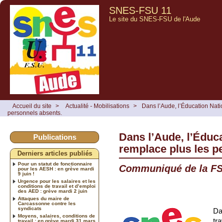
SNES-FSU 11
Le site du SNES-FSU de l'Aude
Accueil du site
>
Actualité - Mobilisations
>
Dans l’Aude, l’Éducation Nati
personnels absents.
Dans l’Aude, l’Éduc
Publications
remplace plus les p
Derniers articles publiés
Pour un statut de fonctionnaire
Communiqué de la FS
pour les AESH : en grève mardi
9 juin !
Urgence pour les salaires et les
conditions de travail et d’emploi
des AED : grève mardi 2 juin
Attaques du maire de
Carcassonne contre les
syndicats
Da
Moyens, salaires, conditions de
tr
travail : en grève mardi 31 mars