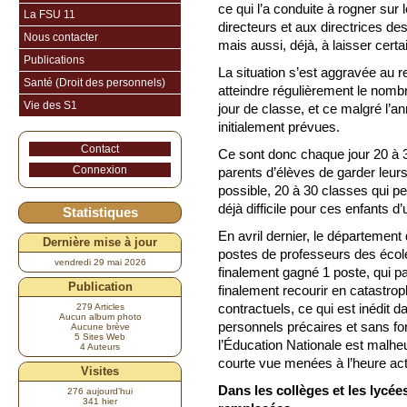
ce qui l’a conduite à rogner su
La FSU 11
directeurs et aux directrices de
Nous contacter
mais aussi, déjà, à laisser cert
Publications
La situation s’est aggravée au 
Santé (Droit des personnels)
atteindre régulièrement le nomb
Vie des S1
jour de classe, et ce malgré l’a
initialement prévues.
Contact
Ce sont donc chaque jour 20 à 
Connexion
parents d’élèves de garder leu
possible, 20 à 30 classes qui p
déjà difficile pour ces enfants d
Statistiques
En avril dernier, le département 
Dernière mise à jour
postes de professeurs des école
vendredi 29 mai 2026
finalement gagné 1 poste, qui p
Publication
finalement recourir en catastro
contractuels, ce qui est inédit 
279 Articles
Aucun album photo
personnels précaires et sans for
Aucune brève
5 Sites Web
l’Éducation Nationale est malhe
4 Auteurs
courte vue menées à l’heure act
Visites
Dans les collèges et les lycé
276 aujourd’hui
341 hier