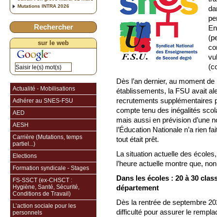
Mutations INTRA 2026
da
pe
Rechercher
En
(p
sur le web
co
vu
(c
Dès l’an dernier, au moment de 
Actualité - Mobilisations
établissements, la FSU avait al
recrutements supplémentaires p
Adhérer au SNES-FSU
compte tenu des inégalités scol
AED
mais aussi en prévision d’une n
AESH
l’Éducation Nationale n’a rien fa
Carrière (Mutations, temps
tout était prêt.
partiel...)
La situation actuelle des écoles
Elections
l’heure actuelle montre que, non, 
Formation syndicale - Stages
Dans les écoles : 20 à 30 cla
FS-SSCT (ex-CHSCT :
Hygiène, Santé, Sécurité,
département
Conditions de Travail)
Dès la rentrée de septembre 20
L’action sociale pour les
difficulté pour assurer le remp
personnels