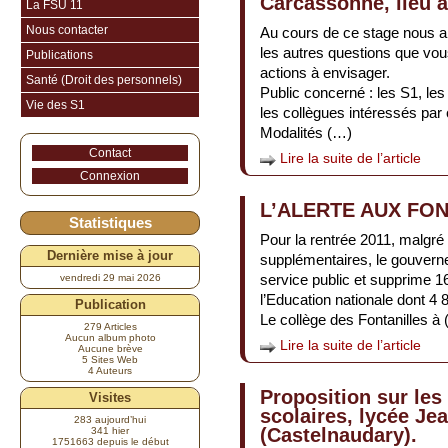
Carcassonne, lieu à
La FSU 11
Nous contacter
Au cours de ce stage nous a
les autres questions que vous
Publications
actions à envisager.
Santé (Droit des personnels)
Public concerné : les S1, les
Vie des S1
les collègues intéressés par
Modalités (…)
Contact
Lire la suite de l’article
Connexion
L’ALERTE AUX FON
Statistiques
Pour la rentrée 2011, malgré
Dernière mise à jour
supplémentaires, le gouvern
service public et supprime 1
vendredi 29 mai 2026
l’Education nationale dont 4 
Publication
Le collège des Fontanilles à
279 Articles
Aucun album photo
Lire la suite de l’article
Aucune brève
5 Sites Web
4 Auteurs
Proposition sur les
Visites
scolaires, lycée Je
283 aujourd’hui
(Castelnaudary).
341 hier
1751663 depuis le début