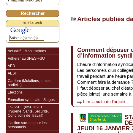
Mutations INTRA 2026
Rechercher
Articles publiés d
sur le web
Comment déposer u
Actualité - Mobilisations
d’information syndi
Adhérer au SNES-FSU
L’heure d’information syndica
AED
Les personnels d’un collège/
AESH
travail pendant une heure pa
Carrière (Mutations, temps
Comment faire la demande 
partiel...)
Il faut déposer au chef d’ét
Elections
pièce jointe), une semaine à
Formation syndicale - Stages
Lire la suite de l’article
FS-SSCT (ex-CHSCT :
Hygiène, Santé, Sécurité,
Conditions de Travail)
ST
DE
L’action sociale pour les
personnels
JEUDI 16 JANVIER 2