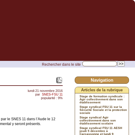
Rechercher dans le site
Navigation
Articles de la rubrique
lundi 21 novembre 2016
par
SNES-FSU 11
Stage de formation syndicale :
popularité : 9%
Agir collectivement dans son
établissement
Stage syndical FSU 11 sur la
Sécurité Sociale et la protection
sociale
Stage syndical Agir
é par le SNES 11 dans l’Aude le 12
collectivement dans son
mental y seront présents.
établissement scolaire
Stage syndical FSU 11 AESH
jeudi 5 décembre à
Carcassonne et lundi 9