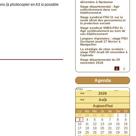
décembre à Narbonne
ons (à photocopier en A3 si possible
Stage départemental : Agir
collectivement dans son
établissement
Stage syndical FSU 11 sur la
santé (droit des personnels) et
la protection sociale
Stage syndical SNES-FSU 11 :
Agir syndicalement au sein de
son établissement
Langues régionales : stage FSU
Occitanie jeudi 17 février à
Montpellier
La stratégie du choc scolaire :
stage FSU Jeudi 26 novembre à
Capendu
Stage départemental du 29
novembre 2018
1
2
Agenda
Array
<<
2026
<<
Août
Aujourd’hui
Lu
Ma
Me
Je
Ve
Sa
Di
27
28
29
30
31
1
2
3
4
5
6
7
8
9
10
11
12
13
14
15
16
17
18
19
20
21
22
23
24
25
26
27
28
29
30