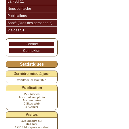
La FSU 11
Nous contacter
Publications
Santé (Droit des personnels)
Vie des S1
Contact
Connexion
Statistiques
Dernière mise à jour
vendredi 29 mai 2026
Publication
279 Articles
Aucun album photo
Aucune brève
5 Sites Web
4 Auteurs
Visites
434 aujourd’hui
341 hier
1751814 depuis le début