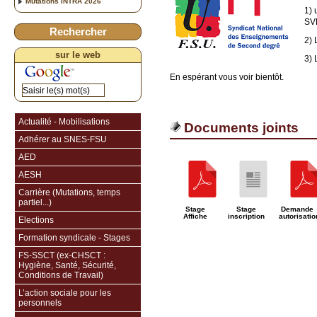
Mutations INTRA 2026
1) 
SV
Rechercher
2) 
sur le web
3) 
En espérant vous voir bientôt.
Actualité - Mobilisations
Documents joints
Adhérer au SNES-FSU
AED
AESH
Carrière (Mutations, temps
partiel...)
Stage
Stage
Demande
Affiche
inscription
autorisatio
Elections
Formation syndicale - Stages
FS-SSCT (ex-CHSCT :
Hygiène, Santé, Sécurité,
Conditions de Travail)
L’action sociale pour les
personnels