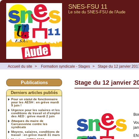
SNES-FSU 11
Le site du SNES-FSU de l'Aude
Accueil du site
>
Formation syndicale - Stages
>
Stage du 12 janvier 201
Stage du 12 janvier 2
Publications
Derniers articles publiés
Pour un statut de fonctionnaire
pour les AESH : en grève mardi
9 juin !
Urgence pour les salaires et les
conditions de travail et d’emploi
Bon
des AED : grève mardi 2 juin
Attaques du maire de
Vou
Carcassonne contre les
syndicats
jan
Moyens, salaires, conditions de
travail : en grève mardi 31 mars
EN 