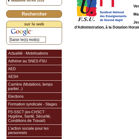
Mutations INTRA 2026
Ve
Rechercher
Ma
Jeu
sur le web
d’Administration, à la Dotation Horai
Actualité - Mobilisations
Adhérer au SNES-FSU
AED
AESH
Carrière (Mutations, temps
partiel...)
Elections
Formation syndicale - Stages
FS-SSCT (ex-CHSCT :
Hygiène, Santé, Sécurité,
Conditions de Travail)
L’action sociale pour les
personnels