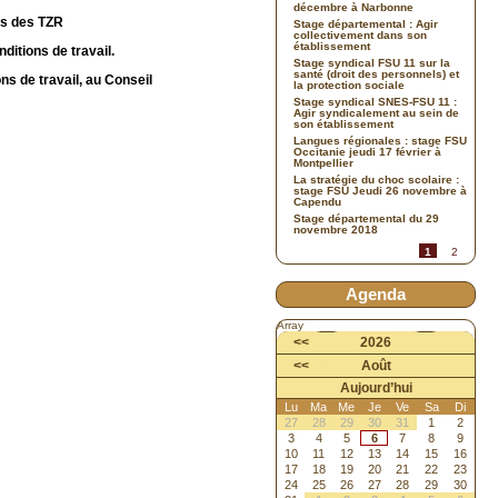
décembre à Narbonne
rs des TZR
Stage départemental : Agir
collectivement dans son
établissement
ditions de travail.
Stage syndical FSU 11 sur la
santé (droit des personnels) et
ons de travail, au Conseil
la protection sociale
Stage syndical SNES-FSU 11 :
Agir syndicalement au sein de
son établissement
Langues régionales : stage FSU
Occitanie jeudi 17 février à
Montpellier
La stratégie du choc scolaire :
stage FSU Jeudi 26 novembre à
Capendu
Stage départemental du 29
novembre 2018
1
2
Agenda
Array
<<
2026
<<
Août
Aujourd’hui
Lu
Ma
Me
Je
Ve
Sa
Di
27
28
29
30
31
1
2
3
4
5
6
7
8
9
10
11
12
13
14
15
16
17
18
19
20
21
22
23
24
25
26
27
28
29
30