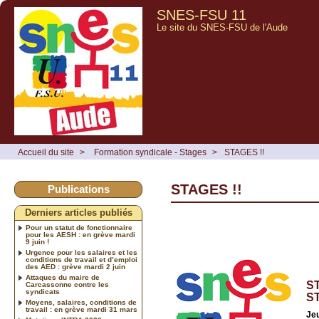
SNES-FSU 11
Le site du SNES-FSU de l'Aude
Accueil du site
>
Formation syndicale - Stages
>
STAGES !!
STAGES !!
Publications
Derniers articles publiés
Pour un statut de fonctionnaire
pour les AESH : en grève mardi
9 juin !
Urgence pour les salaires et les
conditions de travail et d’emploi
des AED : grève mardi 2 juin
Attaques du maire de
ST
Carcassonne contre les
syndicats
S
Moyens, salaires, conditions de
travail : en grève mardi 31 mars
Je