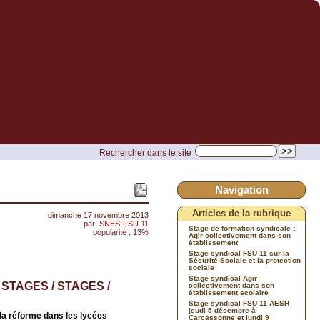
Rechercher dans le site
Navigation
Articles de la rubrique
dimanche 17 novembre 2013
par
SNES-FSU 11
Stage de formation syndicale :
popularité : 13%
Agir collectivement dans son
établissement
Stage syndical FSU 11 sur la
Sécurité Sociale et la protection
sociale
Stage syndical Agir
 STAGES / STAGES /
collectivement dans son
établissement scolaire
Stage syndical FSU 11 AESH
jeudi 5 décembre à
e la réforme dans les lycées
Carcassonne et lundi 9