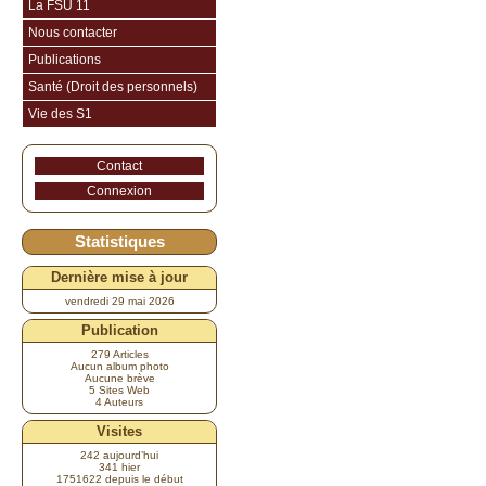
La FSU 11
Nous contacter
Publications
Santé (Droit des personnels)
Vie des S1
Contact
Connexion
Statistiques
Dernière mise à jour
vendredi 29 mai 2026
Publication
279 Articles
Aucun album photo
Aucune brève
5 Sites Web
4 Auteurs
Visites
242 aujourd’hui
341 hier
1751622 depuis le début